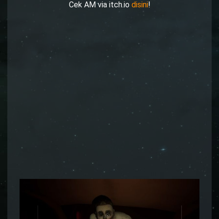
Cek AM via itch.io
disini
!