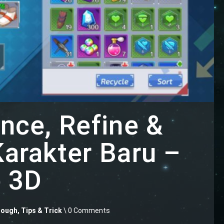
nce, Refine &
arakter Baru –
e 3D
ough, Tips & Trick
\ 0 Comments