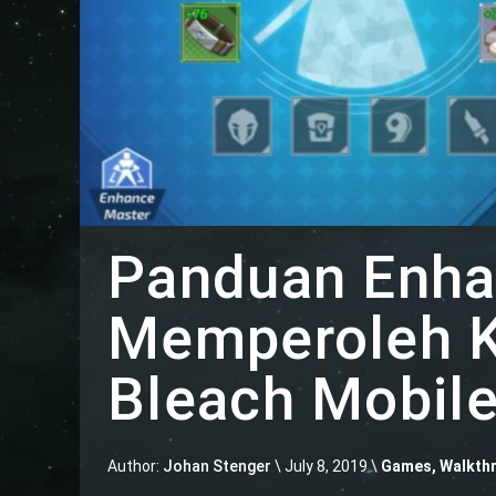
Panduan Enha
Memperoleh K
Bleach Mobil
Author:
Johan Stenger
\
July 8, 2019 \
Games
,
Walkthr