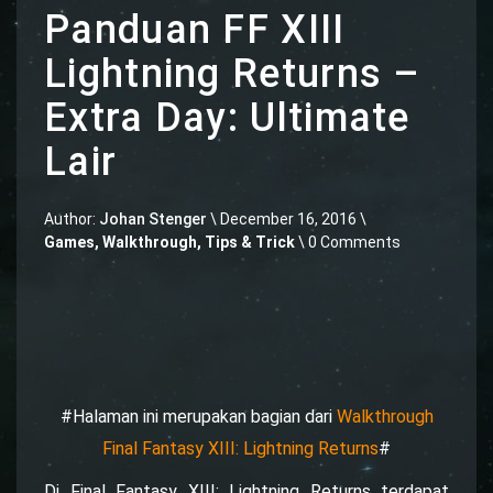
Panduan FF XIII
Lightning Returns –
Extra Day: Ultimate
Lair
Author:
Johan Stenger
\
December 16, 2016 \
Games
,
Walkthrough, Tips & Trick
\ 0 Comments
#Halaman ini merupakan bagian dari
Walkthrough
Final Fantasy XIII: Lightning Returns
#
Di Final Fantasy XIII: Lightning Returns terdapat