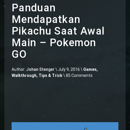
Panduan
Mendapatkan
Pikachu Saat Awal
Main – Pokemon
GO
Author:
Johan Stenger
\
July 9, 2016 \
Games
,
Walkthrough, Tips & Trick
\ 85 Comments