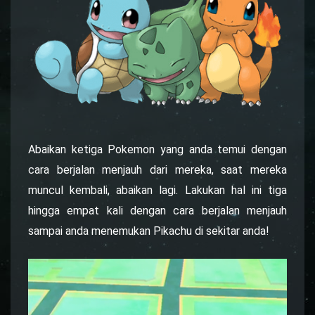
Abaikan ketiga Pokemon yang anda temui dengan
cara berjalan menjauh dari mereka, saat mereka
muncul kembali, abaikan lagi. Lakukan hal ini tiga
hingga empat kali dengan cara berjalan menjauh
sampai anda menemukan Pikachu di sekitar anda!