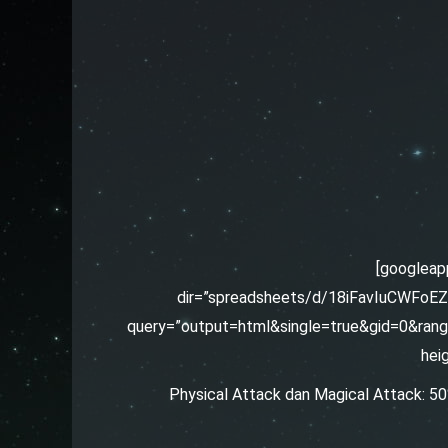
[googleap
dir=”spreadsheets/d/18iFavIuCWF
query=”output=html&single=true&gid=0&ran
hei
Physical Attack dan Magical Attack: 5