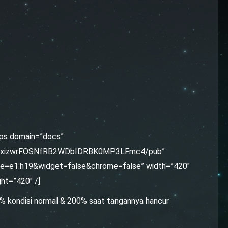
ps domain=”docs”
oEZxizwrFOSNfRB2WDbIDRBK0MP3LFmc4/pub”
ge=e1:h19&widget=false&chrome=false” width=”420″
ght=”420″ /]
0% kondisi normal & 200% saat tangannya hancur